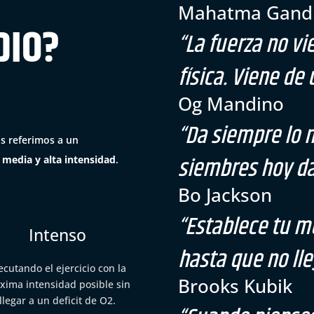
Mahatma Gand
DIO?
“
La fuerza no v
física. Viene d
Og Mandino
“
Da siempre lo m
s referimos a un
siembres hoy d
 media y alta intensidad
.
Bo Jackson
“Establece tu me
Intenso
hasta que no lle
ecutando el ejercicio con la
Brooks Kubik
xima intensidad posible sin
llegar a un deficit de O2.