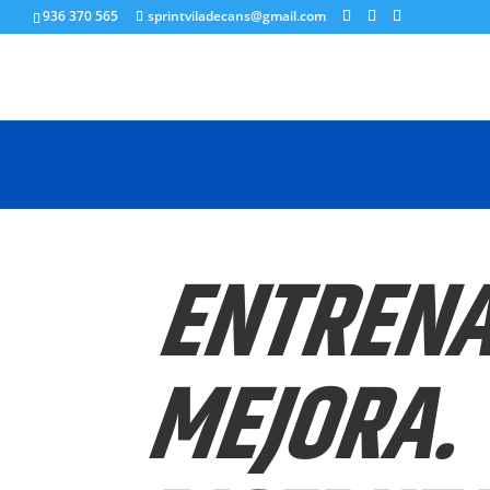
936 370 565
sprintviladecans@gmail.com
ENTRENA
MEJORA.