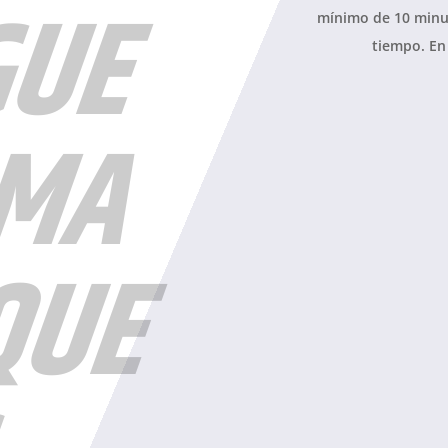
GUE
mínimo de 10 minut
tiempo. En
RMA
QUE