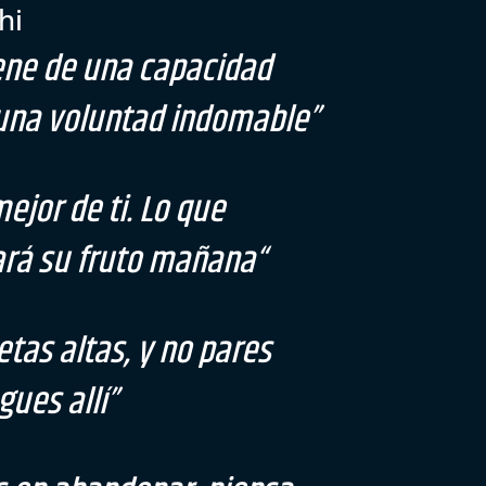
hi
iene de una capacidad
e una voluntad indomable”
ejor de ti. Lo que
ará su fruto mañana
“
tas altas, y no pares
gues allí”