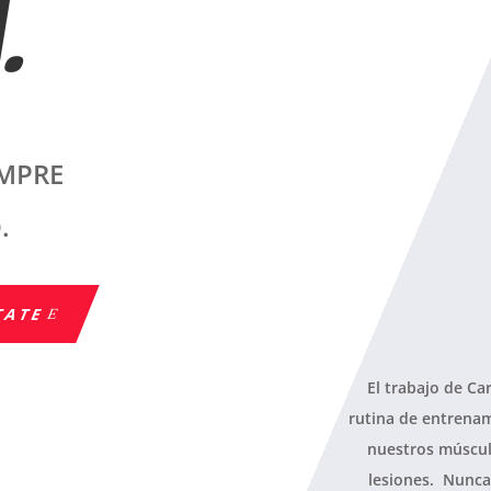
.
EMPRE
.
TATE
El trabajo de Ca
rutina de entrenam
nuestros múscul
lesiones. Nunca 