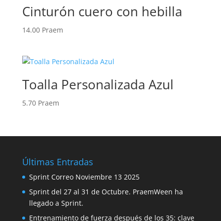
2.00 Praem.
1.90 Praem.
Cinturón cuero con hebilla
14.00
Praem
Toalla Personalizada Azul
5.70
Praem
Últimas Entradas
Sprint Correo Noviembre 13 2025
Sprint del 27 al 31 de Octubre. PraemWeen ha
llegado a Sprint.
Entrenamiento de fuerza después de los 35: clave