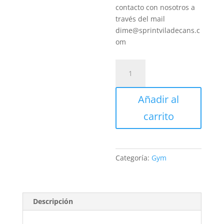
contacto con nosotros a
través del mail
dime@sprintviladecans.c
om
Descuento
en
Cuota
Añadir al
Mensualidad
cantidad
carrito
Categoría:
Gym
Descripción