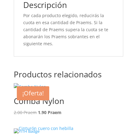
Descripción
Por cada producto elegido, reducirás la
cuota en esa cantidad de Praems. Si la
cantidad de Praems supera la cuota se te
abonarán los Praems sobrantes en el
siguiente mes.
Productos relacionados
¡Oferta!
Comba Nylon
El
El
2.00
Praem
1.90
Praem
precio
precio
original
actual
era:
es: