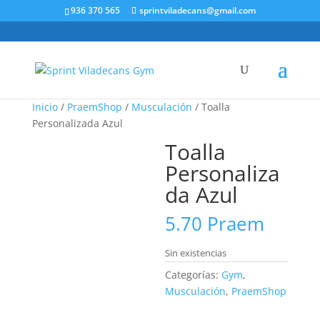
936 370 565
sprintviladecans@gmail.com
Inicio
/
PraemShop
/
Musculación
/ Toalla
Personalizada Azul
Toalla
Personaliza
da Azul
5.70
Praem
Sin existencias
Categorías:
Gym
,
Musculación
,
PraemShop